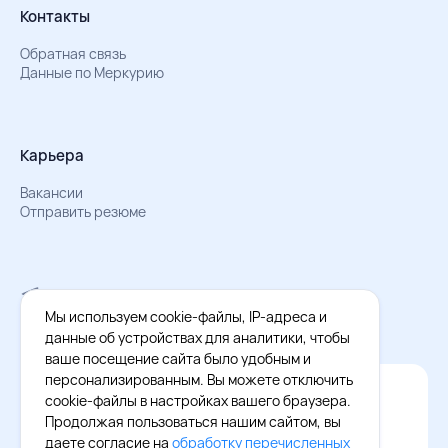
Контакты
Обратная связь
Данные по Меркурию
Карьера
Вакансии
Отправить резюме
Мы в Телеграм
Документы об обработке персональных данных
Мы используем cookie-файлы, IP-адреса и
Охрана труда – результаты СОУТ
данные об устройствах для аналитики, чтобы
ваше посещение сайта было удобным и
персонализированным. Вы можете отключить
Официальное приложение Восток - Запад
cookie-файлы в настройках вашего браузера.
Cкачайте бесплатное приложение
Продолжая пользоваться нашим сайтом, вы
даете согласие на
обработку перечисленных