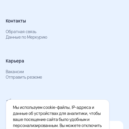
Контакты
Обратная связь
Данные по Меркурию
Карьера
Вакансии
Отправить резюме
Мы в Телеграм
Документы об обработке персональных данных
Мы используем cookie-файлы, IP-адреса и
Охрана труда – результаты СОУТ
данные об устройствах для аналитики, чтобы
ваше посещение сайта было удобным и
персонализированным. Вы можете отключить
Официальное приложение Восток - Запад