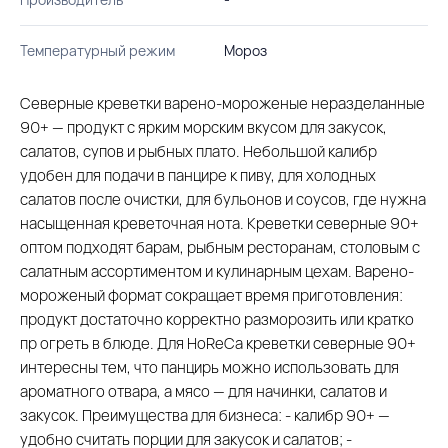
Температурный режим
Мороз
Северные креветки варено-мороженые неразделанные
90+ — продукт с ярким морским вкусом для закусок,
салатов, супов и рыбных плато. Небольшой калибр
удобен для подачи в панцире к пиву, для холодных
салатов после очистки, для бульонов и соусов, где нужна
насыщенная креветочная нота. Креветки северные 90+
оптом подходят барам, рыбным ресторанам, столовым с
салатным ассортиментом и кулинарным цехам. Варено-
мороженый формат сокращает время приготовления:
продукт достаточно корректно разморозить или кратко
пр огреть в блюде. Для HoReCa креветки северные 90+
интересны тем, что панцирь можно использовать для
ароматного отвара, а мясо — для начинки, салатов и
закусок. Преимущества для бизнеса: - калибр 90+ —
удобно считать порции для закусок и салатов; -