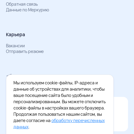
Обратная связь
Данные по Меркурию
Карьера
Вакансии
Отправить резюме
Мы в Телеграм
Документы об обработке персональных данных
Мы используем cookie-файлы, IP-адреса и
Охрана труда – результаты СОУТ
данные об устройствах для аналитики, чтобы
ваше посещение сайта было удобным и
персонализированным. Вы можете отключить
Официальное приложение Восток - Запад
cookie-файлы в настройках вашего браузера.
Cкачайте бесплатное приложение
Продолжая пользоваться нашим сайтом, вы
даете согласие на
обработку перечисленных
данных
.