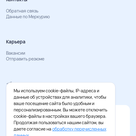
Обратная связь
Данные по Меркурию
Карьера
Вакансии
Отправить резюме
Мы в Телеграм
Документы об обработке персональных данных
Мы используем cookie-файлы, IP-адреса и
Охрана труда – результаты СОУТ
данные об устройствах для аналитики, чтобы
ваше посещение сайта было удобным и
персонализированным. Вы можете отключить
Официальное приложение Восток - Запад
cookie-файлы в настройках вашего браузера.
Cкачайте бесплатное приложение
Продолжая пользоваться нашим сайтом, вы
даете согласие на
обработку перечисленных
данных
.