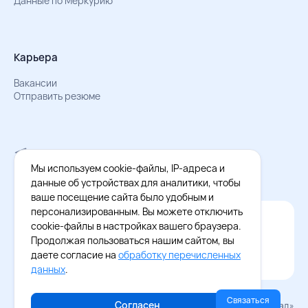
Данные по Меркурию
Карьера
Вакансии
Отправить резюме
Мы в Телеграм
Документы об обработке персональных данных
Мы используем cookie-файлы, IP-адреса и
Охрана труда – результаты СОУТ
данные об устройствах для аналитики, чтобы
ваше посещение сайта было удобным и
персонализированным. Вы можете отключить
Официальное приложение Восток - Запад
cookie-файлы в настройках вашего браузера.
Cкачайте бесплатное приложение
Продолжая пользоваться нашим сайтом, вы
даете согласие на
обработку перечисленных
данных
.
Связаться
Согласен
© 2026 «Восток–Запад»