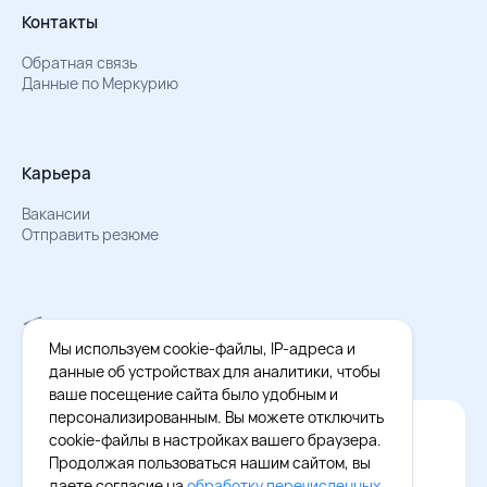
Контакты
Обратная связь
Данные по Меркурию
Карьера
Вакансии
Отправить резюме
Мы в Телеграм
Документы об обработке персональных данных
Мы используем cookie-файлы, IP-адреса и
Охрана труда – результаты СОУТ
данные об устройствах для аналитики, чтобы
ваше посещение сайта было удобным и
персонализированным. Вы можете отключить
Официальное приложение Восток - Запад
cookie-файлы в настройках вашего браузера.
Cкачайте бесплатное приложение
Продолжая пользоваться нашим сайтом, вы
даете согласие на
обработку перечисленных