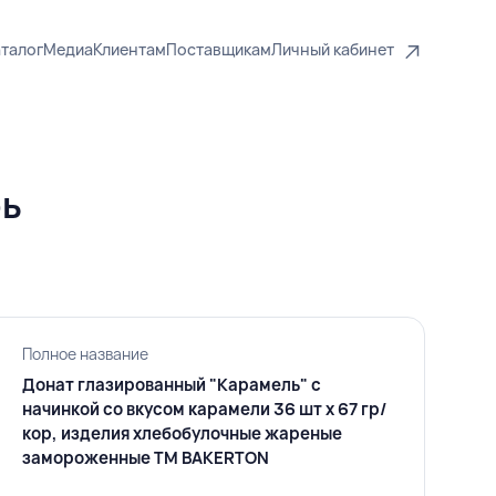
талог
Медиа
Клиентам
Поставщикам
Личный кабинет
рь
Полное название
Донат глазированный "Карамель" с
начинкой со вкусом карамели 36 шт х 67 гр/
кор, изделия хлебобулочные жареные
замороженные TM BAKERTON