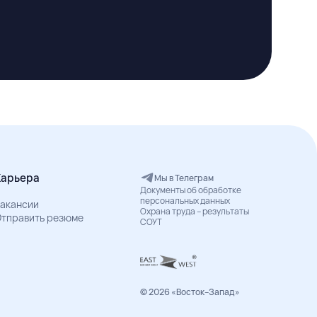
Карьера
Мы в Телеграм
Документы об обработке
персональных данных
акансии
Охрана труда – результаты
тправить резюме
СОУТ
© 2026 «Восток–Запад»