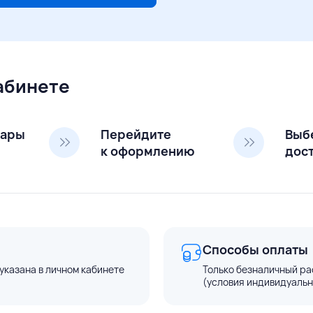
кабинете
вары
Перейдите
Выб
к оформлению
дос
Способы оплаты
указана в личном кабинете
Только безналичный ра
(условия индивидуальн