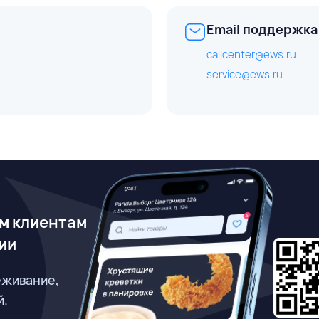
Email поддержка
callcenter@ews.ru
service@ews.ru
м клиентам
ии
еживание,
й.