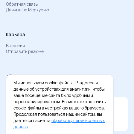
Обратная связь
Данные по Меркурию
Карьера
Вакансии
Отправить резюме
Мы в Телеграм
Документы об обработке персональных данных
Мы используем cookie-файлы, IP-адреса и
Охрана труда – результаты СОУТ
данные об устройствах для аналитики, чтобы
ваше посещение сайта было удобным и
персонализированным. Вы можете отключить
Официальное приложение Восток - Запад
cookie-файлы в настройках вашего браузера.
Cкачайте бесплатное приложение
Продолжая пользоваться нашим сайтом, вы
даете согласие на
обработку перечисленных
данных
.