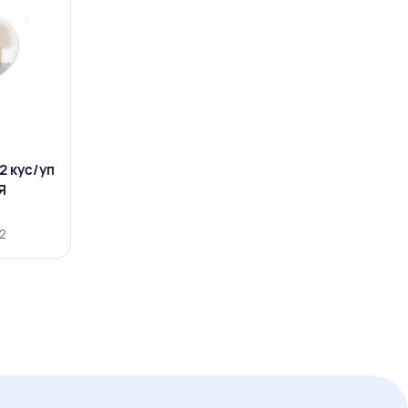
2 кус/уп
Я
2