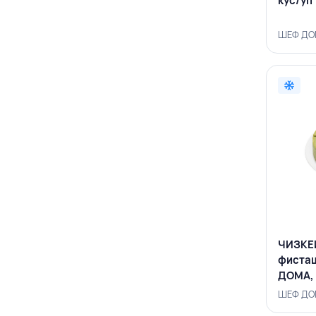
кус/уп
ШЕФ ДОМ
ЧИЗКЕ
фисташ
ДОМА,
ШЕФ ДОМ