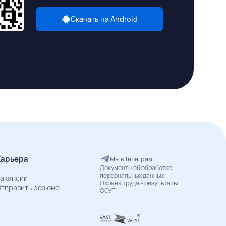
Скачать на Android
Карьера
Мы в Телеграм
Документы об обработке
персональных данных
акансии
Охрана труда – результаты
тправить резюме
СОУТ