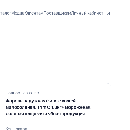
талог
Медиа
Клиентам
Поставщикам
Личный кабинет
Полное название
Форель радужная филе c кожей
малосоленая, Trim C 1,8кг+ мороженая,
соленая пищевая рыбная продукция
Код товара