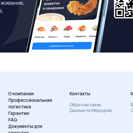
еживание,
й.
О компании
Контакты
Профессиональная
Обратная связь
В
логистика
Данные по Меркурию
О
Гарантии
FAQ
Документы для
клиентов