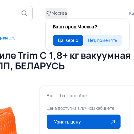
Москва
Ка
Ваш город Москва?
филе С/С
Да, верно
Нет, поменять
е Trim C 1,8+ кг вакуумная
ПП, БЕЛАРУСЬ
8 кг. - 9 кг. в коробке
Цена доступна в личном кабинете
Узнать цену