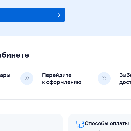
кабинете
вары
Перейдите
Выб
к оформлению
дос
Способы оплаты