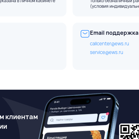
указана в личном кабинете
Только безналичный ра
(условия индивидуальн
Email поддержка
callcenter@ews.ru
service@ews.ru
м клиентам
ии