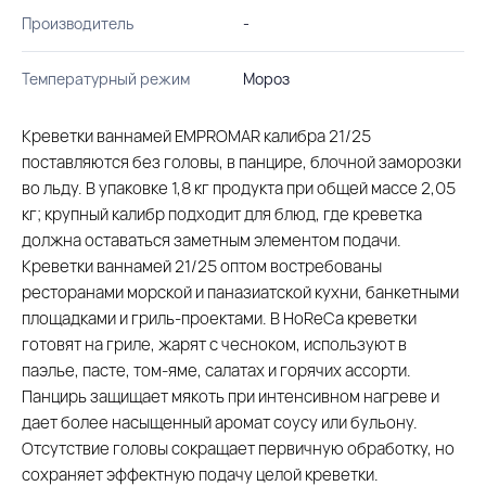
Производитель
-
Температурный режим
Мороз
Креветки ваннамей EMPROMAR калибра 21/25
поставляются без головы, в панцире, блочной заморозки
во льду. В упаковке 1,8 кг продукта при общей массе 2,05
кг; крупный калибр подходит для блюд, где креветка
должна оставаться заметным элементом подачи.
Креветки ваннамей 21/25 оптом востребованы
ресторанами морской и паназиатской кухни, банкетными
площадками и гриль-проектами. В HoReCa креветки
готовят на гриле, жарят с чесноком, используют в
паэлье, пасте, том-яме, салатах и горячих ассорти.
Панцирь защищает мякоть при интенсивном нагреве и
дает более насыщенный аромат соусу или бульону.
Отсутствие головы сокращает первичную обработку, но
сохраняет эффектную подачу целой креветки.