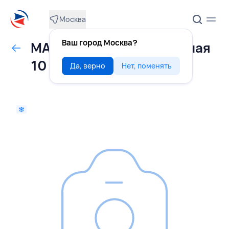
Москва
Ваш город Москва?
МАЛИНА свежемороженая
10 кг, КАЗАХСТАН
Да, верно
Нет, поменять