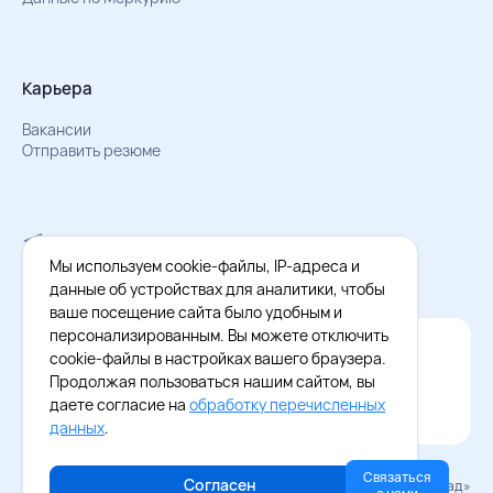
Карьера
Вакансии
Отправить резюме
Мы в Телеграм
Документы об обработке персональных данных
Мы используем cookie-файлы, IP-адреса и
Охрана труда – результаты СОУТ
данные об устройствах для аналитики, чтобы
ваше посещение сайта было удобным и
персонализированным. Вы можете отключить
Официальное приложение Восток - Запад
cookie-файлы в настройках вашего браузера.
Cкачайте бесплатное приложение
Продолжая пользоваться нашим сайтом, вы
даете согласие на
обработку перечисленных
данных
.
Связаться
Согласен
© 2026 «Восток–Запад»