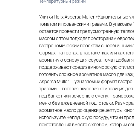
Температурный режим
Улитки Helix Aspersa Muller «Удивительные
томатом и прованскими травами. В упаковке 
остается провести предусмотренную теплов
маслом оптом подходят ресторанам европей
гастрономическим проектам с необычными з
формах, на тостах, в тарталетках или как т
ароматную основу для соуса, томат добавля
поддерживают средиземноморскую стилистик
готовить сложное ароматное масло для кажд
Aspersa Muller — узнаваемый формат гастрон
травами — готовая вкусовая композиция для 
под банкет или вечернюю смену; - заморож
меню без ежедневной подготовки. Размораж
ароматное масло до оценки рецептуры: оно 
используйте неглубокую посуду, чтобы про
приготовления вместе с хлебом, который со