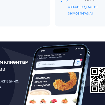
callcenter@ews.ru
service@ews.ru
м клиентам
ии
еживание,
й.