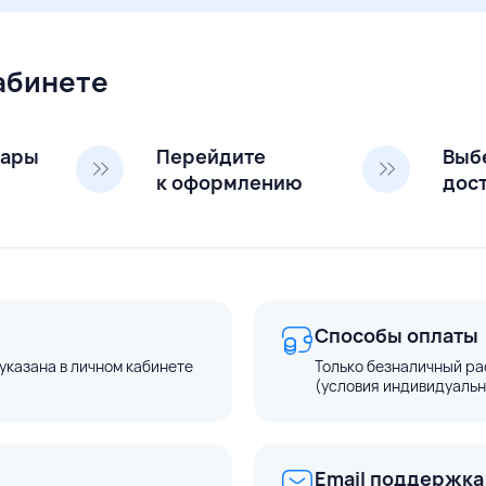
кабинете
вары
Перейдите
Выб
к оформлению
дос
Способы оплаты
указана в личном кабинете
Только безналичный ра
(условия индивидуальн
Email поддержка