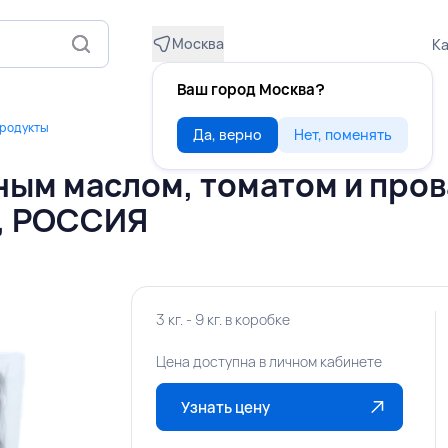
Москва
Ка
Ваш город Москва?
продукты
Да, верно
Нет, поменять
чным маслом, томатом и про
О, РОССИЯ
3 кг. - 9 кг. в коробке
Цена доступна в личном кабинете
Узнать цену