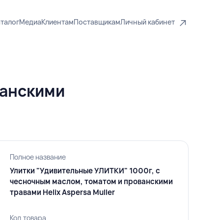
талог
Медиа
Клиентам
Поставщикам
Личный кабинет
ванскими
Полное название
Улитки "Удивительные УЛИТКИ" 1000г, с
чесночным маслом, томатом и прованскими
травами Helix Aspersa Muller
Код товара