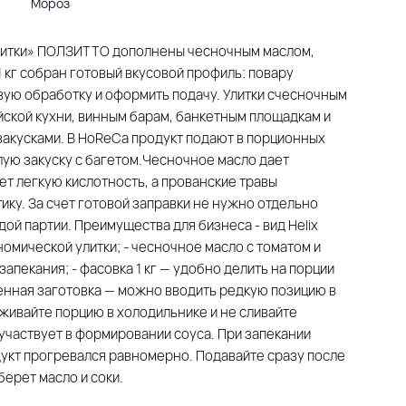
Мороз
 улитки» ПОЛЗИТТО дополнены чесночным маслом,
1 кг собран готовый вкусовой профиль: повару
ую обработку и оформить подачу. Улитки счесночным
ской кухни, винным барам, банкетным площадкам и
акусками. В HoReCa продукт подают в порционных
еплую закуску с багетом.Чесночное масло дает
ет легкую кислотность, а прованские травы
у. За счет готовой заправки не нужно отдельно
ой партии. Преимущества для бизнеса - вид Helix
омической улитки; - чесночное масло с томатом и
запекания; - фасовка 1 кг — удобно делить на порции
енная заготовка — можно вводить редкую позицию в
ивайте порцию в холодильнике и не сливайте
участвует в формировании соуса. При запекании
дукт прогревался равномерно. Подавайте сразу после
берет масло и соки.