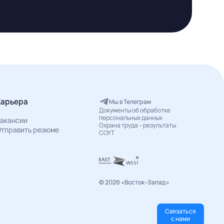
Карьера
Мы в Телеграм
Документы об обработке
персональных данных
акансии
Охрана труда – результаты
тправить резюме
СОУТ
© 2026 «Восток–Запад»
Связаться
с нами