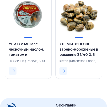
УЛИТКИ Muller с
КЛЕМЫ ВОНГОЛЕ
чесночным маслом,
варено-мороженые в
томатом и
раковине 31/40 0,5
прованскими
кг вакуумная
ПОЛЗИТТО, Россия, 500004724
Китай (Китайская Народная Республика), 121005197
травами 130 г,
упаковка, КИТАЙ
ПОЛЗИТТО, РОССИЯ
О компании