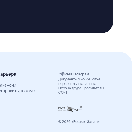
Карьера
Мы в Телеграм
Документы об обработке
персональных данных
акансии
Охрана труда – результаты
тправить резюме
СОУТ
© 2026 «Восток–Запад»