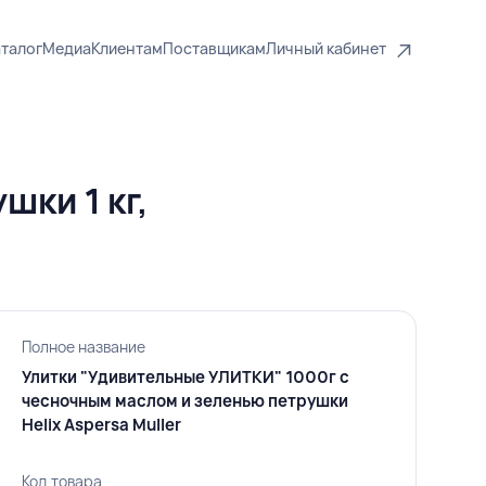
талог
Медиа
Клиентам
Поставщикам
Личный кабинет
шки 1 кг,
Полное название
Улитки "Удивительные УЛИТКИ" 1000г с
чесночным маслом и зеленью петрушки
Helix Aspersa Muller
Код товара