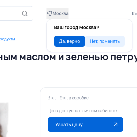
Москва
Ка
Ваш город Москва?
продукты
Да, верно
Нет, поменять
ным маслом и зеленью петру
3 кг. - 9 кг. в коробке
Цена доступна в личном кабинете
Узнать цену