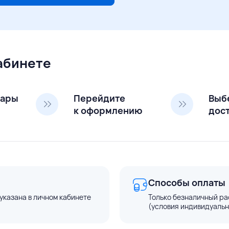
кабинете
вары
Перейдите
Выб
к оформлению
дос
Способы оплаты
указана в личном кабинете
Только безналичный ра
(условия индивидуальн