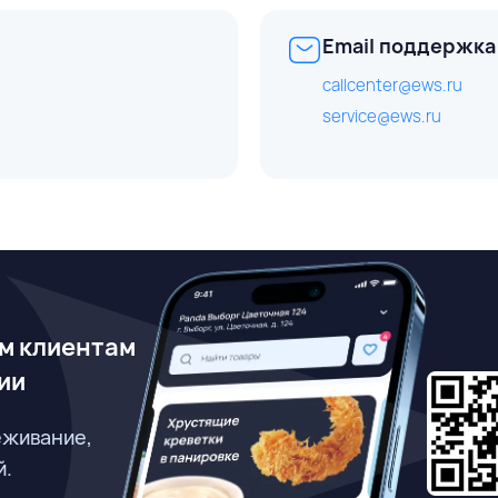
Email поддержка
callcenter@ews.ru
service@ews.ru
м клиентам
ии
еживание,
й.