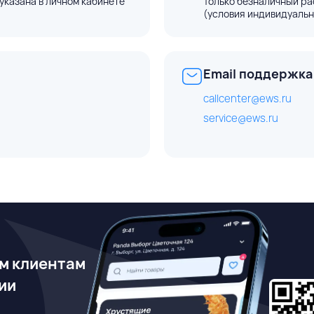
указана в личном кабинете
Только безналичный ра
(условия индивидуальн
Email поддержка
callcenter@ews.ru
service@ews.ru
м клиентам
ии