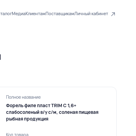
талог
Медиа
Клиентам
Поставщикам
Личный кабинет
я
Полное название
Форель филе пласт TRIM C 1,6+
слабосоленый в/у с/м, соленая пищевая
рыбная продукция
Код товара