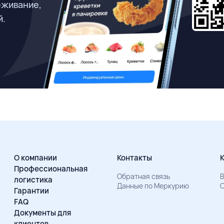
еживание,
й.
О компании
Контакты
Профессиональная
Обратная связь
В
логистика
Данные по Меркурию
О
Гарантии
FAQ
Документы для
клиентов