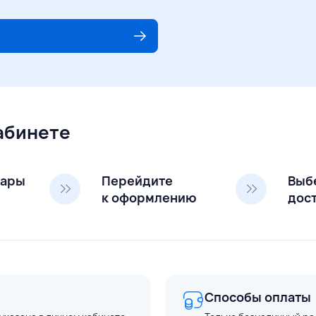
кабинете
вары
Перейдите
Выб
к оформлению
дос
Способы оплаты