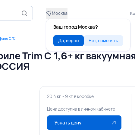
Москва
Ка
Ваш город Москва?
филе С/С
Да, верно
Нет, поменять
ле Trim С 1,6+ кг вакуумна
РОССИЯ
20.4 кг. - 9 кг. в коробке
Цена доступна в личном кабинете
Узнать цену