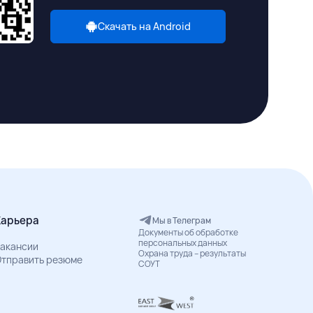
Скачать на Android
Карьера
Мы в Телеграм
Документы об обработке
персональных данных
акансии
Охрана труда – результаты
тправить резюме
СОУТ