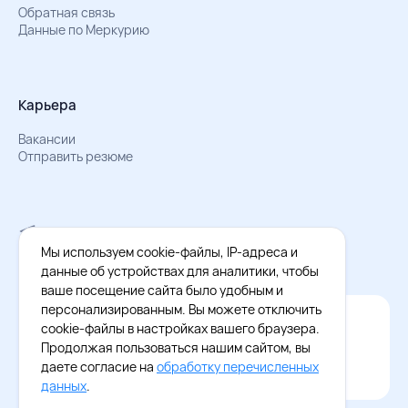
Обратная связь
Данные по Меркурию
Карьера
Вакансии
Отправить резюме
Мы в Телеграм
Документы об обработке персональных данных
Мы используем cookie-файлы, IP-адреса и
Охрана труда – результаты СОУТ
данные об устройствах для аналитики, чтобы
ваше посещение сайта было удобным и
персонализированным. Вы можете отключить
Официальное приложение Восток - Запад
cookie-файлы в настройках вашего браузера.
Cкачайте бесплатное приложение
Продолжая пользоваться нашим сайтом, вы
даете согласие на
обработку перечисленных
данных
.