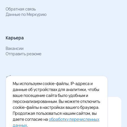
Обратная связь
Данные по Меркурию
Карьера
Вакансии
Отправить резюме
Мы в Телеграм
Документы об обработке персональных данных
Мы используем cookie-файлы, IP-адреса и
Охрана труда – результаты СОУТ
данные об устройствах для аналитики, чтобы
ваше посещение сайта было удобным и
персонализированным. Вы можете отключить
Официальное приложение Восток - Запад
cookie-файлы в настройках вашего браузера.
Cкачайте бесплатное приложение
Продолжая пользоваться нашим сайтом, вы
даете согласие на
обработку перечисленных
данных
.