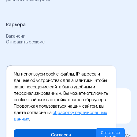
Карьера
Вакансии
Отправить резюме
Мы в Телеграм
Документы об обработке персональных данных
Мы используем cookie-файлы, IP-адреса и
Охрана труда – результаты СОУТ
данные об устройствах для аналитики, чтобы
ваше посещение сайта было удобным и
персонализированным. Вы можете отключить
Официальное приложение Восток - Запад
cookie-файлы в настройках вашего браузера.
Cкачайте бесплатное приложение
Продолжая пользоваться нашим сайтом, вы
даете согласие на
обработку перечисленных
данных
.
Связаться
Согласен
© 2026 «Восток–Запад»