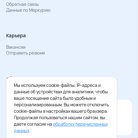
Обратная связь
Данные по Меркурию
Карьера
Вакансии
Отправить резюме
Мы в Телеграм
Документы об обработке персональных данных
Мы используем cookie-файлы, IP-адреса и
Охрана труда – результаты СОУТ
данные об устройствах для аналитики, чтобы
ваше посещение сайта было удобным и
персонализированным. Вы можете отключить
Официальное приложение Восток - Запад
cookie-файлы в настройках вашего браузера.
Cкачайте бесплатное приложение
Продолжая пользоваться нашим сайтом, вы
даете согласие на
обработку перечисленных
данных
.