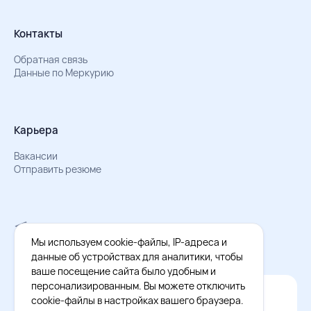
Контакты
Обратная связь
Данные по Меркурию
Карьера
Вакансии
Отправить резюме
Мы в Телеграм
Документы об обработке персональных данных
Мы используем cookie-файлы, IP-адреса и
Охрана труда – результаты СОУТ
данные об устройствах для аналитики, чтобы
ваше посещение сайта было удобным и
персонализированным. Вы можете отключить
Официальное приложение Восток - Запад
cookie-файлы в настройках вашего браузера.
Cкачайте бесплатное приложение