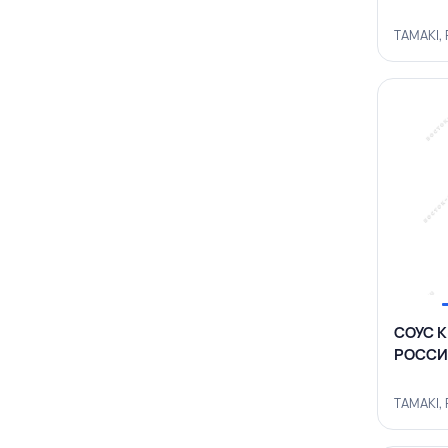
TAMAKI,
СОУС К
РОССИ
TAMAKI,