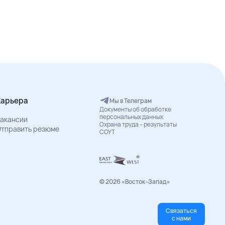
Карьера
Мы в Телеграм
Документы об обработке
персональных данных
акансии
Охрана труда – результаты
тправить резюме
СОУТ
© 2026 «Восток–Запад»
Связаться
с нами