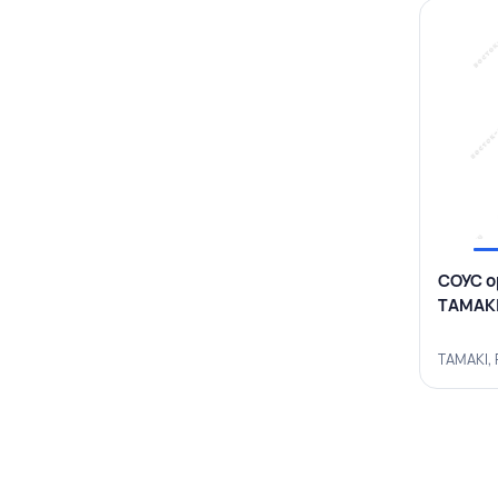
СОУС о
TAMAK
TAMAKI,