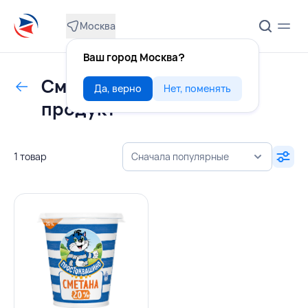
Москва
Ваш город Москва?
Сметана, сметанный
Да, верно
Нет, поменять
продукт
1 товар
Сначала популярные