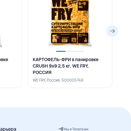
овке
КАРТОФЕЛЬ-ФРИ в панировке
КАР
CRUSH 9х9 2,5 кг, WE FRY,
пан
РОССИЯ
РО
WE FRY, Россия, 500005749
FRY 
Карьера
Мы в Телеграм