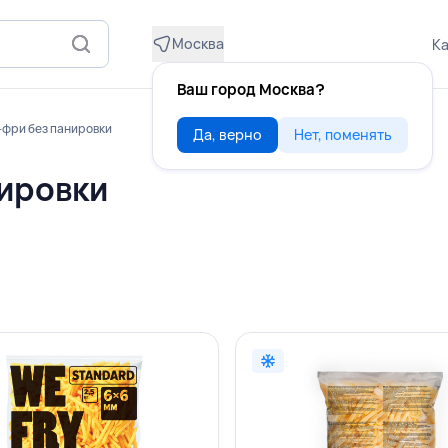
Москва
Ка
Ваш город Москва?
фри без панировки
Да, верно
Нет, поменять
ировки