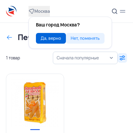
Москва
Ваш город Москва?
Печенье савоярди
Да, верно
Нет, поменять
1 товар
Сначала популярные