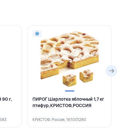
90 г,
ПИРОГ Шарлотка яблочный 1,7 кг
ПИР
птифур,КРИСТОФ,РОССИЯ
КР
0683
КРИСТОФ, Россия, 161001280
КРИ