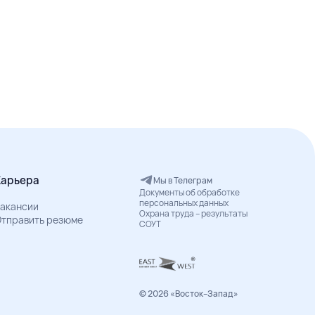
Карьера
Мы в Телеграм
Документы об обработке
персональных данных
акансии
Охрана труда – результаты
тправить резюме
СОУТ
© 2026 «Восток–Запад»