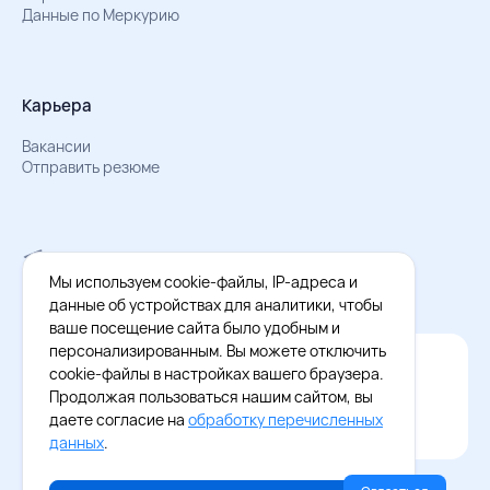
Данные по Меркурию
Карьера
Вакансии
Отправить резюме
Мы в Телеграм
Документы об обработке персональных данных
Мы используем cookie-файлы, IP-адреса и
Охрана труда – результаты СОУТ
данные об устройствах для аналитики, чтобы
ваше посещение сайта было удобным и
персонализированным. Вы можете отключить
Официальное приложение Восток - Запад
cookie-файлы в настройках вашего браузера.
Cкачайте бесплатное приложение
Продолжая пользоваться нашим сайтом, вы
даете согласие на
обработку перечисленных
данных
.