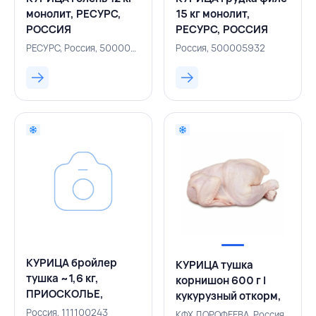
монолит, РЕСУРС,
15 кг монолит,
РОССИЯ
РЕСУРС, РОССИЯ
РЕСУРС, Россия, 500005228
Россия, 500005932
КУРИЦА бройлер
КУРИЦА тушка
тушка ~1,6 кг,
корнишон 600 г I
ПРИОСКОЛЬЕ,
кукурузный откорм,
РОССИЯ
КФХ ДОРОФЕЕВА,
Россия, 111100243
КФХ ДОРОФЕЕВА, Россия, 111100449