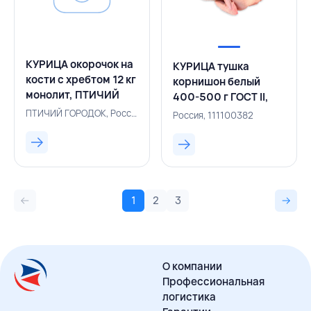
КУРИЦА окорочок на
КУРИЦА тушка
кости с хребтом 12 кг
корнишон белый
монолит, ПТИЧИЙ
400-500 г ГОСТ II,
ГОРОДОК, РОССИЯ
РОССИЯ
ПТИЧИЙ ГОРОДОК, Россия, 500005340
Россия, 111100382
1
2
3
О компании
Профессиональная
логистика