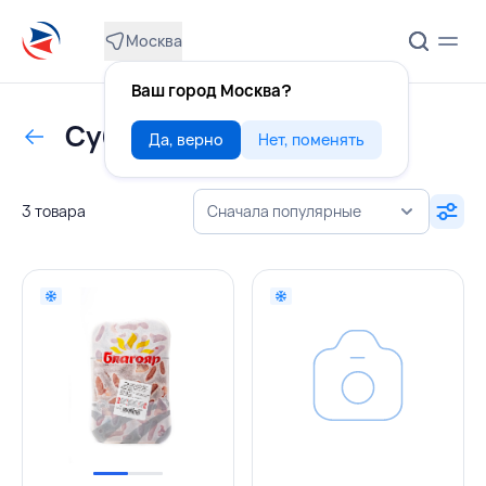
Москва
Ваш город Москва?
Субпродукты из курицы
Да, верно
Нет, поменять
3 товара
Сначала популярные