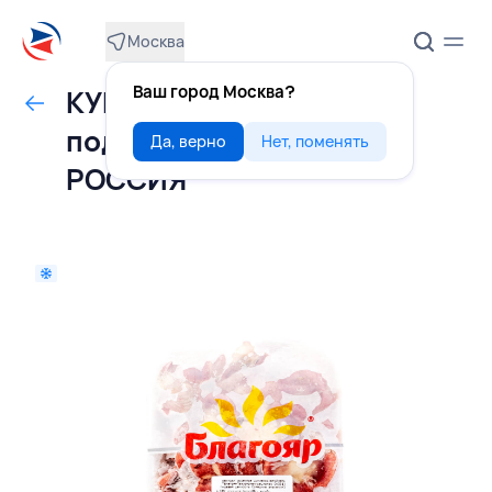
Москва
Ваш город Москва?
КУРИЦА желудки на
подложке, БЛАГОЯР,
Да, верно
Нет, поменять
РОССИЯ