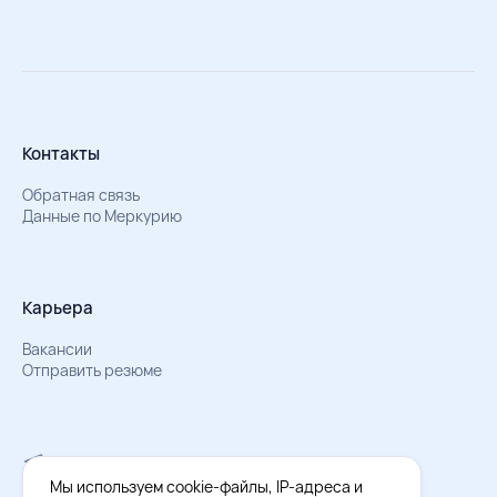
Контакты
Обратная связь
Данные по Меркурию
Карьера
Вакансии
Отправить резюме
Мы в Телеграм
Документы об обработке персональных данных
Мы используем cookie-файлы, IP-адреса и