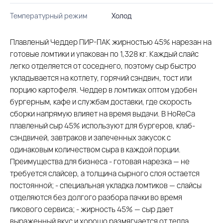
Температурный режим
Холод
Плавленый Чеддер ПИР-ПАК жирностью 45% нарезан на
готовые ломтики и упакован по 1,328 кг. Каждый слайс
легко отделяется от соседнего, поэтому сыр быстро
укладывается на котлету, горячий сэндвич, тост или
порцию картофеля. Чеддер в ломтиках оптом удобен
бургерным, кафе и службам доставки, где скорость
сборки напрямую влияет на время выдачи. В HoReCa
плавленый сыр 45% используют для бургеров, клаб-
сэндвичей, завтраков и запеченных закусок с
одинаковым количеством сыра в каждой порции.
Преимущества для бизнеса - готовая нарезка — не
требуется слайсер, а толщина сырного слоя остается
постоянной; - специальная укладка ломтиков — слайсы
отделяются без долгого разбора пачки во время
пикового сервиса; - жирность 45% — сыр дает
выраженный вкус и хорошо размягчается от тепла