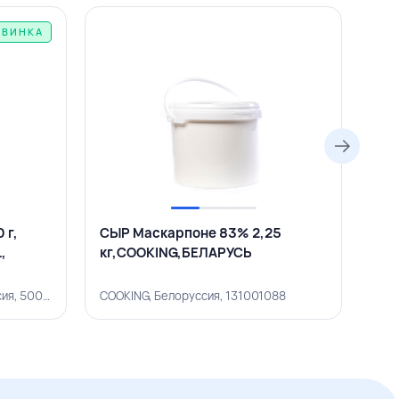
ОВИНКА
 г,
СЫР Маскарпоне 83% 2,25
МО
,
кг,COOKING,БЕЛАРУСЬ
ПРО
кг,
HOCHLAND PROFESSIONAL, Россия, 500002860
COOKING, Белоруссия, 131001088
СЫР