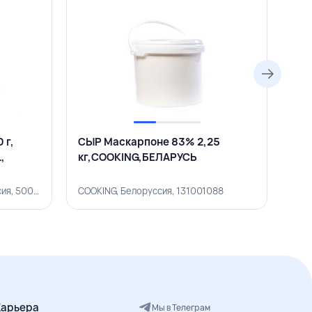
 г,
СЫР Маскарпоне 83% 2,25
МО
,
кг,COOKING,БЕЛАРУСЬ
ПРО
кг,
HOCHLAND PROFESSIONAL, Россия, 500002860
COOKING, Белоруссия, 131001088
СЫР
Карьера
Мы в Телеграм