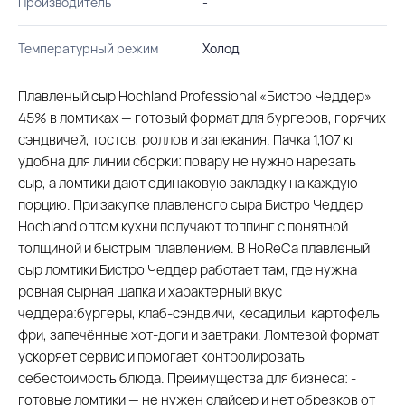
Производитель
-
Температурный режим
Холод
Плавленый сыр Hochland Professional «Бистро Чеддер»
45% в ломтиках — готовый формат для бургеров, горячих
сэндвичей, тостов, роллов и запекания. Пачка 1,107 кг
удобна для линии сборки: повару не нужно нарезать
сыр, а ломтики дают одинаковую закладку на каждую
порцию. При закупке плавленого сыра Бистро Чеддер
Hochland оптом кухни получают топпинг с понятной
толщиной и быстрым плавлением. В HoReCa плавленый
сыр ломтики Бистро Чеддер работает там, где нужна
ровная сырная шапка и характерный вкус
чеддера:бургеры, клаб-сэндвичи, кесадильи, картофель
фри, запечённые хот-доги и завтраки. Ломтевой формат
ускоряет сервис и помогает контролировать
себестоимость блюда. Преимущества для бизнеса: -
готовые ломтики — не нужен слайсер и нет обрезков от