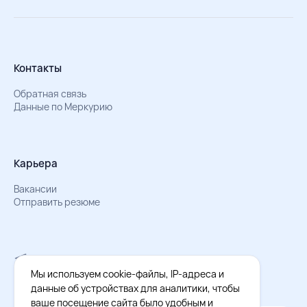
Контакты
Обратная связь
Данные по Меркурию
Карьера
Вакансии
Отправить резюме
Мы в Телеграм
Документы об обработке персональных данных
Мы используем cookie-файлы, IP-адреса и
Охрана труда – результаты СОУТ
данные об устройствах для аналитики, чтобы
ваше посещение сайта было удобным и