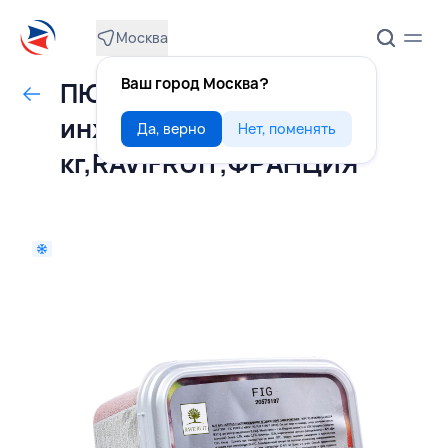
Москва
Ваш город Москва?
ПЮРЕ свежемороженое
инжир 10% сахара 1
Да, верно
Нет, поменять
кг,RAVIFRUIT,ФРАНЦИЯ