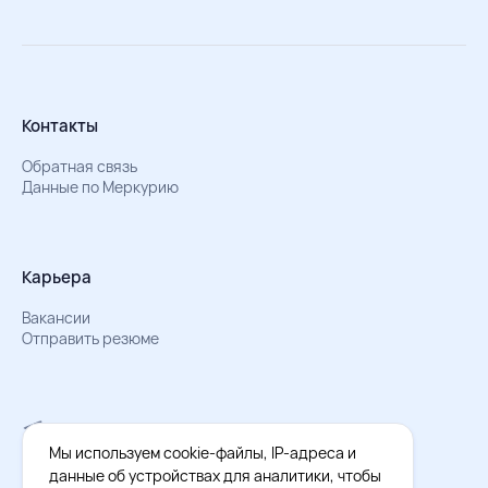
Контакты
Обратная связь
Данные по Меркурию
Карьера
Вакансии
Отправить резюме
Мы в Телеграм
Документы об обработке персональных данных
Мы используем cookie-файлы, IP-адреса и
Охрана труда – результаты СОУТ
данные об устройствах для аналитики, чтобы