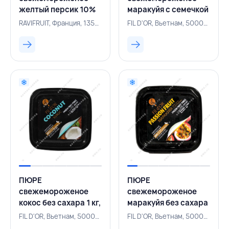
желтый персик 10%
маракуйя с семечкой
сахара 1 кг,
без сахара 1 кг, FIL
RAVIFRUIT, Франция, 135000216
FIL D'OR, Вьетнам, 500002043
RAVIFRUIT, ФРАНЦИЯ
D'OR, ВЬЕТНАМ
ПЮРЕ
ПЮРЕ
свежемороженое
свежемороженое
кокос без сахара 1 кг,
маракуйя без сахара
FIL D'OR, ВЬЕТНАМ
1 кг, FIL D'OR,
FIL D'OR, Вьетнам, 500002042
FIL D'OR, Вьетнам, 500002044
ВЬЕТНАМ