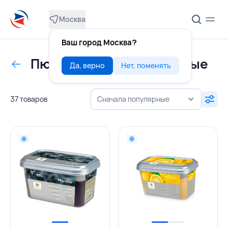
Москва
Ваш город Москва?
Пюре ягодные, фруктовые
Да, верно
Нет, поменять
37 товаров
Сначала популярные