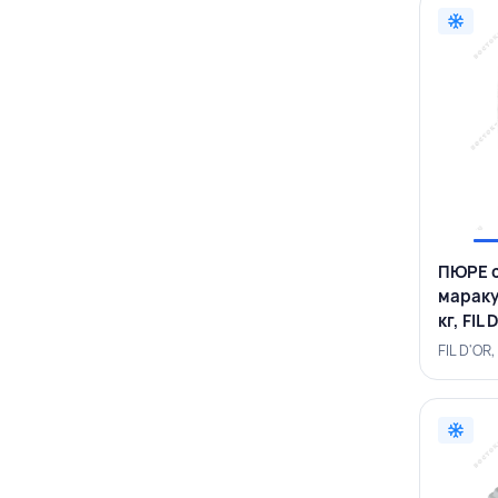
ПЮРЕ 
мараку
кг, FIL
FIL D'O