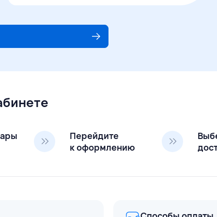
кабинете
вары
Перейдите
Выб
к оформлению
дос
Способы оплаты