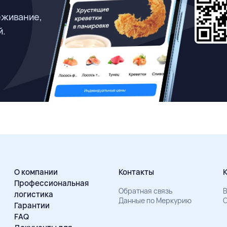
еживание,
й.
О компании
Контакты
Профессиональная
Обратная связь
В
логистика
Данные по Меркурию
О
Гарантии
FAQ