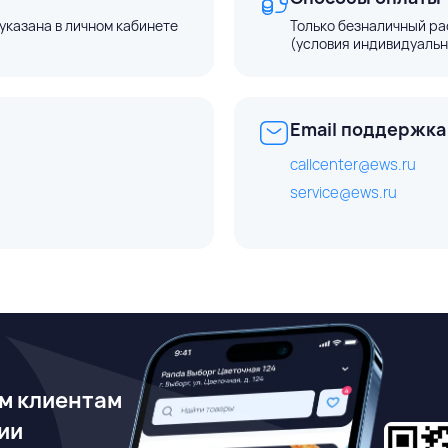
указана в личном кабинете
Только безналичный ра
(условия индивидуальн
Email поддержка
callcenter@ews.ru
service@ews.ru
м клиентам
ии