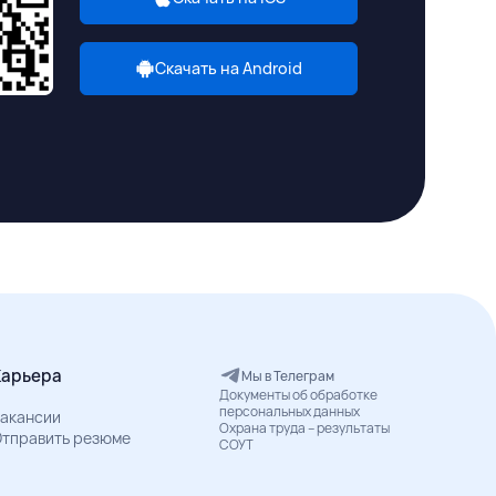
Скачать на Android
Карьера
Мы в Телеграм
Документы об обработке
персональных данных
акансии
Охрана труда – результаты
тправить резюме
СОУТ