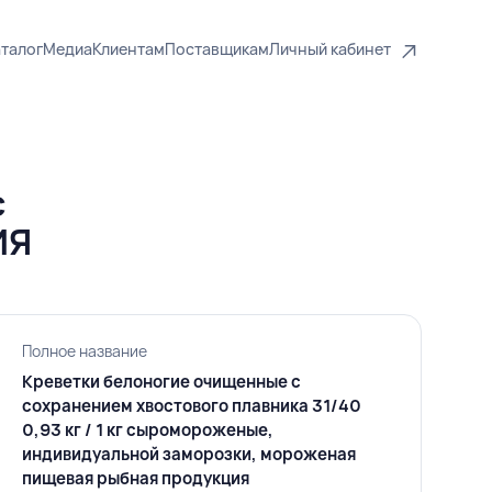
талог
Медиа
Клиентам
Поставщикам
Личный кабинет
с
ИЯ
Полное название
Креветки белоногие очищенные с
сохранением хвостового плавника 31/40
0,93 кг / 1 кг сыромороженые,
индивидуальной заморозки, мороженая
пищевая рыбная продукция