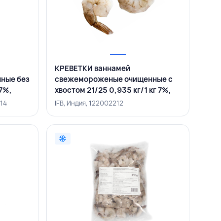
КРЕВЕТКИ ваннамей
ные без
свежемороженые очищенные с
 7%,
хвостом 21/25 0,935 кг/1 кг 7%,
IFB, ИНДИЯ
214
IFB, Индия, 122002212