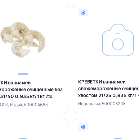
КРЕВЕТКИ ваннамей
КИ ваннамей
свежемороженые очищен
мороженые очищенные без
хвостом 21/25 0,935 кг/1 
31/40 0,935 кг/1 кг 7%,
ИНДОНЕЗИЯ
EROCK, ИНДИЯ
Индонезия, 500005205
OCK, Индия, 500004683