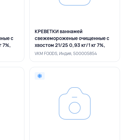
КРЕВЕТКИ ваннамей
ные с
свежемороженые очищенные с
г 7%,
хвостом 21/25 0,93 кг/1 кг 7%,
VKM FOODS, ИНДИЯ
VKM FOODS, Индия, 500005854