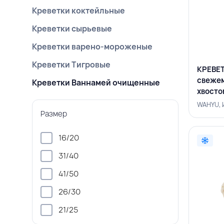
Креветки коктейльные
Креветки сырьевые
Креветки варено-мороженые
Креветки Тигровые
КРЕВЕТ
свеже
Креветки Ваннамей очищенные
хвостом
WAHYU
WAHYU, 
Размер
16/20
31/40
41/50
26/30
21/25