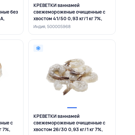
КРЕВЕТКИ ваннамей
ные без
свежемороженые очищенные с
MA,
хвостом 41/50 0,93 кг/1 кг 7%,
ИНДИЯ
Индия, 500005968
КРЕВЕТКИ ваннамей
ные с
свежемороженые очищенные с
г 7%,
хвостом 26/30 0,93 кг/1 кг 7%,