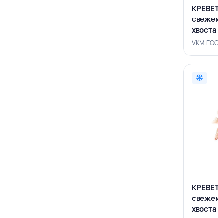
КРЕВЕТ
свеже
хвоста 
FOODS
VKM FOO
КРЕВЕТ
свеже
хвоста 