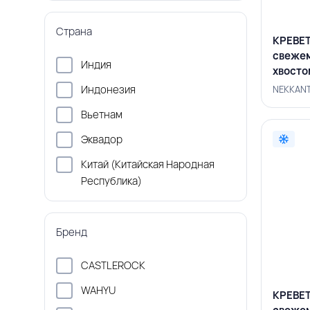
Страна
КРЕВЕТ
свеже
Индия
хвостом
NEKKA
Индонезия
NEKKANT
Вьетнам
Эквадор
Китай (Китайская Народная
Республика)
Бренд
CASTLEROCK
WAHYU
КРЕВЕТ