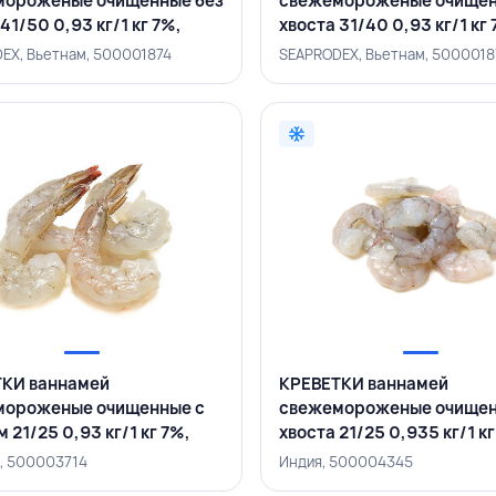
мороженые очищенные без
свежемороженые очищен
41/50 0,93 кг/1 кг 7%,
хвоста 31/40 0,93 кг/1 кг 
NHHAI, ВЬЕТНАМ
SEAMINHHAI, ВЬЕТНАМ
EX, Вьетнам, 500001874
SEAPRODEX, Вьетнам, 5000018
КИ ваннамей
КРЕВЕТКИ ваннамей
мороженые очищенные с
свежемороженые очищен
 21/25 0,93 кг/1 кг 7%,
хвоста 21/25 0,935 кг/1 кг
АМ
ИНДИЯ
, 500003714
Индия, 500004345