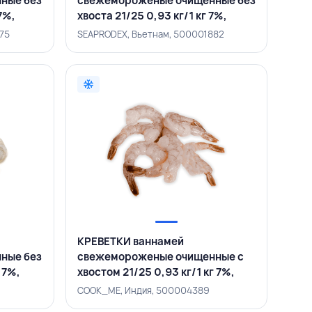
ные без
свежемороженые очищенные без
7%,
хвоста 21/25 0,93 кг/1 кг 7%,
SEAMINHHAI, ВЬЕТНАМ
75
SEAPRODEX, Вьетнам, 500001882
КРЕВЕТКИ ваннамей
ные без
свежемороженые очищенные с
 7%,
хвостом 21/25 0,93 кг/1 кг 7%,
COOK_ME, ИНДИЯ
COOK_ME, Индия, 500004389