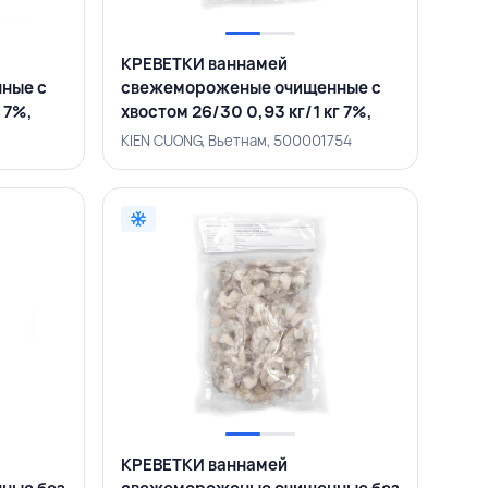
КРЕВЕТКИ ваннамей
ные с
свежемороженые очищенные с
г 7%,
хвостом 26/30 0,93 кг/1 кг 7%,
KIEN CUONG, ВЬЕТНАМ
KIEN CUONG, Вьетнам, 500001754
КРЕВЕТКИ ваннамей