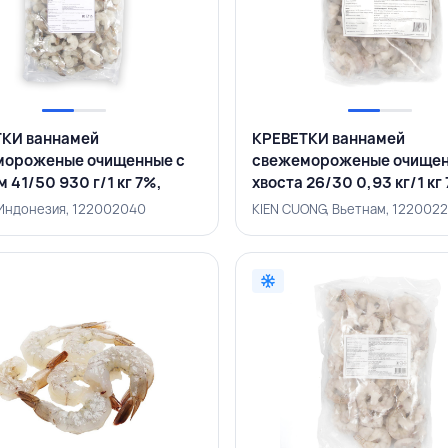
КИ ваннамей
КРЕВЕТКИ ваннамей
мороженые очищенные с
свежемороженые очищен
 41/50 930 г/1 кг 7%,
хвоста 26/30 0,93 кг/1 кг
, ИНДОНЕЗИЯ
KIEN CUONG, ВЬЕТНАМ
Индонезия, 122002040
KIEN CUONG, Вьетнам, 122002