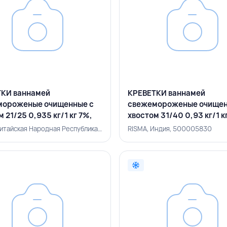
КИ ваннамей
КРЕВЕТКИ ваннамей
мороженые очищенные с
свежемороженые очищен
 21/25 0,935 кг/1 кг 7%,
хвостом 31/40 0,93 кг/1 к
RISMA, ИНДИЯ
Китай (Китайская Народная Республика), 500005839
RISMA, Индия, 500005830