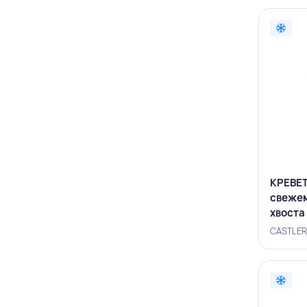
КРЕВЕТ
свеже
хвоста 
CASTL
CASTLER