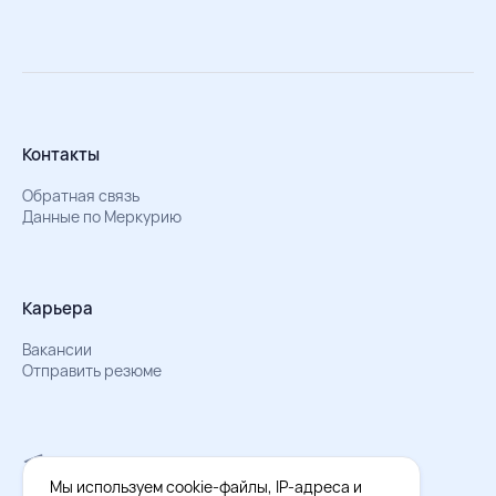
Контакты
Обратная связь
Данные по Меркурию
Карьера
Вакансии
Отправить резюме
Мы в Телеграм
Документы об обработке персональных данных
Мы используем cookie-файлы, IP-адреса и