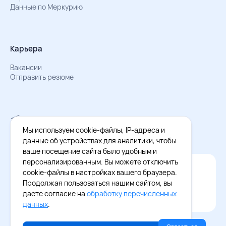
Данные по Меркурию
Карьера
Вакансии
Отправить резюме
Мы в Телеграм
Документы об обработке персональных данных
Мы используем cookie-файлы, IP-адреса и
Охрана труда – результаты СОУТ
данные об устройствах для аналитики, чтобы
ваше посещение сайта было удобным и
персонализированным. Вы можете отключить
Официальное приложение Восток - Запад
cookie-файлы в настройках вашего браузера.
Cкачайте бесплатное приложение
Продолжая пользоваться нашим сайтом, вы
даете согласие на
обработку перечисленных
данных
.