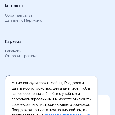
Контакты
Обратная связь
Данные по Меркурию
Карьера
Вакансии
Отправить резюме
Мы в Телеграм
Документы об обработке персональных данных
Мы используем cookie-файлы, IP-адреса и
Охрана труда – результаты СОУТ
данные об устройствах для аналитики, чтобы
ваше посещение сайта было удобным и
персонализированным. Вы можете отключить
Официальное приложение Восток - Запад
cookie-файлы в настройках вашего браузера.
Cкачайте бесплатное приложение
Продолжая пользоваться нашим сайтом, вы