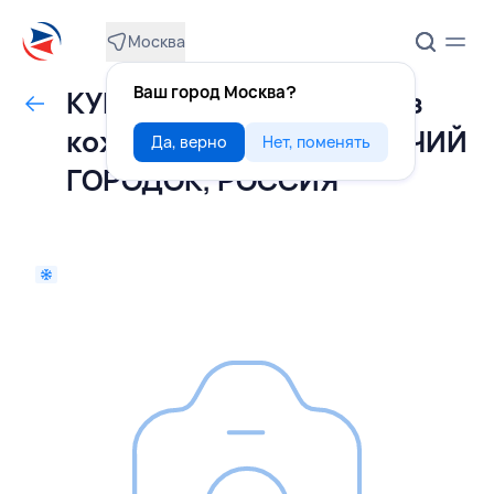
Москва
Ваш город Москва?
КУРИЦА грудка филе без
кожи на подложке, ПТИЧИЙ
Да, верно
Нет, поменять
ГОРОДОК, РОССИЯ