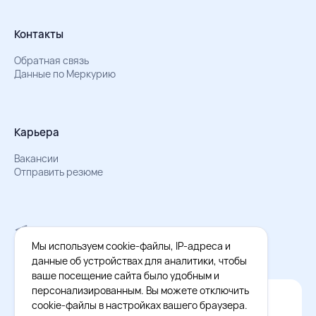
Контакты
Обратная связь
Данные по Меркурию
Карьера
Вакансии
Отправить резюме
Мы в Телеграм
Документы об обработке персональных данных
Мы используем cookie-файлы, IP-адреса и
Охрана труда – результаты СОУТ
данные об устройствах для аналитики, чтобы
ваше посещение сайта было удобным и
персонализированным. Вы можете отключить
Официальное приложение Восток - Запад
cookie-файлы в настройках вашего браузера.
Cкачайте бесплатное приложение