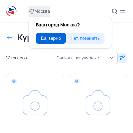
Москва
Ваш город Москва?
Курица грудка
Да, верно
Нет, поменять
17 товаров
Сначала популярные