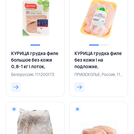
КУРИЦА грудка филе
КУРИЦА грудка филе
большое без кожи
без кожи I на
0,8-1 кг I лоток,
подложке,
ПЕТРУХА, БЕЛАРУСЬ
ПРИОСКОЛЬЕ,
Белоруссия, 111200173
ПРИОСКОЛЬЕ, Россия, 111200161
РОССИЯ