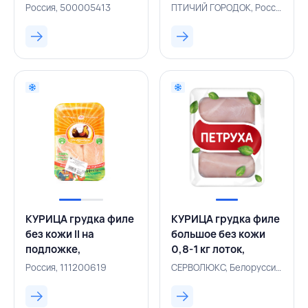
БАЛТПТИЦЕПРОМ,
ГОРОДОК, РОССИЯ
Россия, 500005413
ПТИЧИЙ ГОРОДОК, Россия, 500005341
РОССИЯ
КУРИЦА грудка филе
КУРИЦА грудка филе
без кожи II на
большое без кожи
подложке,
0,8-1 кг лоток,
ДОМОСЕДКА,
ПЕТРУХА, БЕЛАРУСЬ
Россия, 111200619
СЕРВОЛЮКС, Белоруссия, 500003144
РОССИЯ