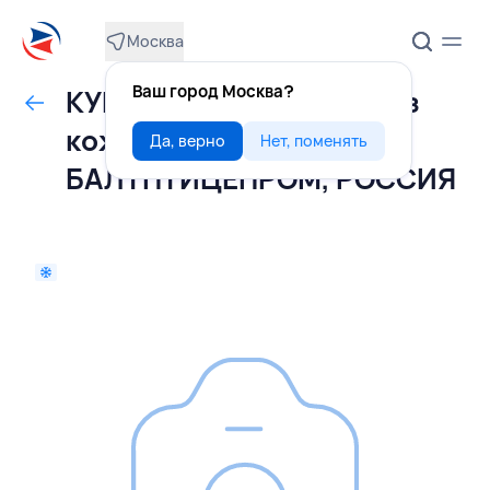
Москва
Ваш город Москва?
КУРИЦА грудка филе без
кожи 15 кг монолит,
Да, верно
Нет, поменять
БАЛТПТИЦЕПРОМ, РОССИЯ