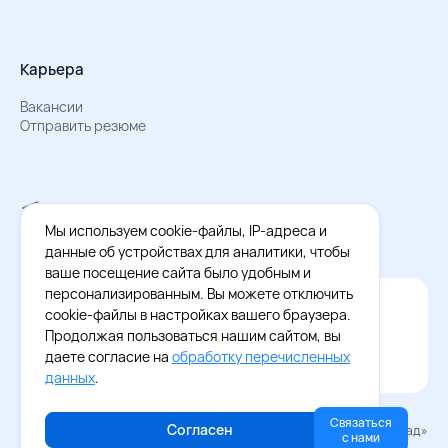
Карьера
Вакансии
Отправить резюме
Мы в Телеграм
Документы об обработке персональных данных
Мы используем cookie-файлы, IP-адреса и
Охрана труда – результаты СОУТ
данные об устройствах для аналитики, чтобы
ваше посещение сайта было удобным и
персонализированным. Вы можете отключить
Официальное приложение Восток - Запад
cookie-файлы в настройках вашего браузера.
Cкачайте бесплатное приложение
Продолжая пользоваться нашим сайтом, вы
даете согласие на
обработку перечисленных
данных
.
Связаться
Согласен
© 2026 «Восток–Запад»
с нами