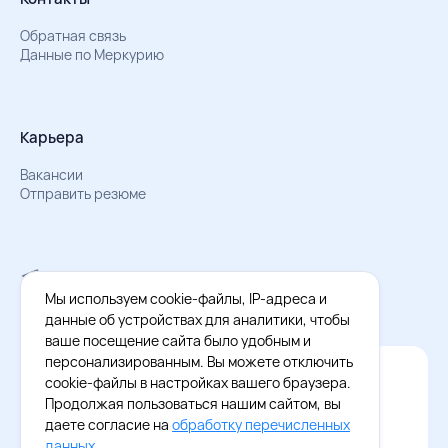
Обратная связь
Данные по Меркурию
Карьера
Вакансии
Отправить резюме
Мы в Телеграм
Документы об обработке персональных данных
Мы используем cookie-файлы, IP-адреса и
Охрана труда – результаты СОУТ
данные об устройствах для аналитики, чтобы
ваше посещение сайта было удобным и
персонализированным. Вы можете отключить
Официальное приложение Восток - Запад
cookie-файлы в настройках вашего браузера.
Cкачайте бесплатное приложение
Продолжая пользоваться нашим сайтом, вы
даете согласие на
обработку перечисленных
данных
.