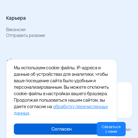
Карьера
Вакансии
Отправить резюме
Мы в Телеграм
Документы об обработке персональных данных
Мы используем cookie-файлы, IP-адреса и
Охрана труда – результаты СОУТ
данные об устройствах для аналитики, чтобы
ваше посещение сайта было удобным и
персонализированным. Вы можете отключить
Официальное приложение Восток - Запад
cookie-файлы в настройках вашего браузера.
Cкачайте бесплатное приложение
Продолжая пользоваться нашим сайтом, вы
даете согласие на
обработку перечисленных
данных
.
Связаться
Согласен
© 2026 «Восток–Запад»
с нами