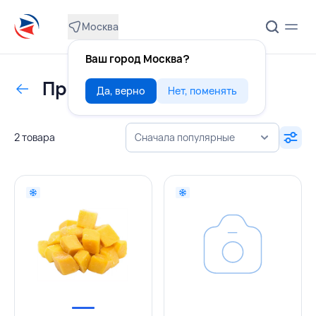
Москва
Ваш город Москва?
Прочие ягоды и фрукты
Да, верно
Нет, поменять
2 товара
Сначала популярные