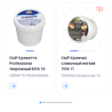
%
СЫР Креметте
СЫР Кремчиз
Professional
сливочный мягкий
творожный 65% 10
70% 11
кг,CREMETTE
кг,COOKING,БЕЛАРУСЬ
CREMETTE PROFESSIONAL, Россия, 131000868
COOKING, Белоруссия, 131001042
PROFESSIONAL,РОССИЯ