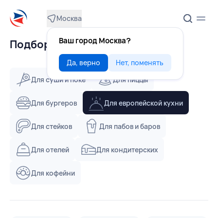
Москва
Ваш город Москва?
Подборки
Да, верно
Нет, поменять
Для суши и поке
Для пиццы
Для бургеров
Для европейской кухни
Для стейков
Для пабов и баров
Для отелей
Для кондитерских
Для кофейни