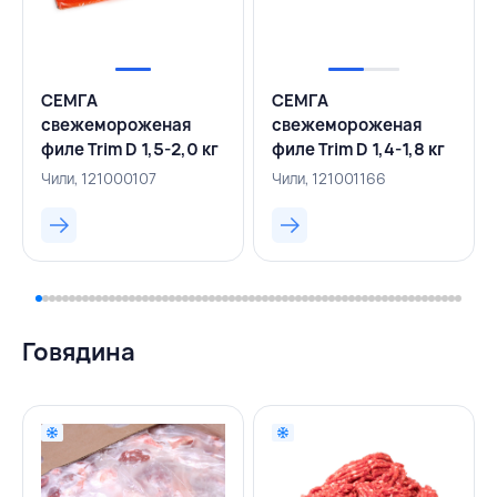
СЕМГА
СЕМГА
свежемороженая
свежемороженая
филе Trim D 1,5-2,0 кг
филе Trim D 1,4-1,8 кг
вакуумная упаковка,
вакуумная упаковка,
Чили, 121000107
Чили, 121001166
СAMANCHACA, ЧИЛИ
CONGELADOS, ЧИЛИ
Говядина