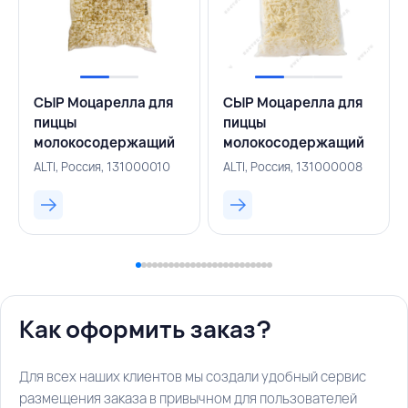
СЫР Моцарелла для
СЫР Моцарелла для
пиццы
пиццы
молокосодержащий
молокосодержащий
продукт, Gourmet Fit
продукт,
ALTI, Россия, 131000010
ALTI, Россия, 131000008
40% 1 кг кубик, ALTI,
замороженная,
РОССИЯ
Original 48% 1 кг
тертый, ALTI, РОССИЯ
Как оформить заказ?
Для всех наших клиентов мы создали удобный сервис
размещения заказа в привычном для пользователей