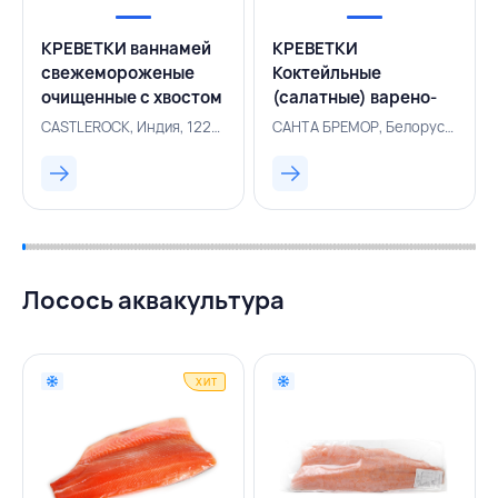
КРЕВЕТКИ ваннамей
КРЕВЕТКИ
свежемороженые
Коктейльные
очищенные с хвостом
(салатные) варено-
16/20 0,93 кг/1 кг 7%,
мороженые
CASTLEROCK, Индия, 122001342
САНТА БРЕМОР, Белоруссия, 122001241
CASTLEROCK, ИНДИЯ
очищенные Стандарт
200/300 1 кг 7%,
САНТА БРЕМОР,
БЕЛАРУСЬ
Лосось аквакультура
ХИТ